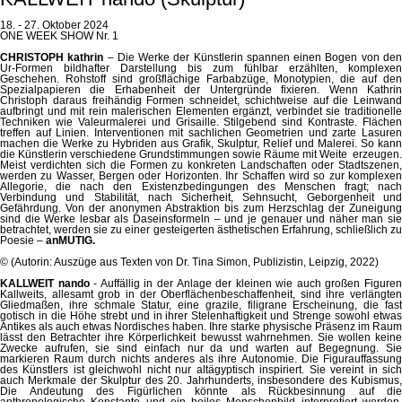
18. - 27. Oktober 2024
ONE WEEK SHOW Nr. 1
CHRISTOPH kathrin
– Die Werke der Künstlerin spannen einen Bogen von de
Ur-Formen bildhafter Darstellung bis zum fühlbar erzählten, komplexen
Geschehen. Rohstoff sind großflächige Farbabzüge, Monotypien, die auf den
Spezialpapieren die Erhabenheit der Untergründe fixieren. Wenn Kathrin
Christoph daraus freihändig Formen schneidet, schichtweise auf die Leinwand
aufbringt und mit rein malerischen Elementen ergänzt, verbindet sie traditionelle
Techniken wie Valeurmalerei und Grisaille. Stilgebend sind Kontraste. Flächen
treffen auf Linien. Interventionen mit sachlichen Geometrien und zarte Lasuren
machen die Werke zu Hybriden aus Grafik, Skulptur, Relief und Malerei. So kann
die Künstlerin verschiedene Grundstimmungen sowie Räume mit Weite erzeugen.
Meist verdichten sich die Formen zu konkreten Landschaften oder Stadtszenen,
werden zu Wasser, Bergen oder Horizonten. Ihr Schaffen wird so zur komplexen
Allegorie, die nach den Existenzbedingungen des Menschen fragt; nach
Verbindung und Stabilität, nach Sicherheit, Sehnsucht, Geborgenheit und
Gefährdung. Von der anonymen Abstraktion bis zum Herzschlag der Zuneigung
sind die Werke lesbar als Daseinsformeln – und je genauer und näher man sie
betrachtet, werden sie zu einer gesteigerten ästhetischen Erfahrung, schließlich zu
Poesie –
anMUTIG
.
© (Autorin: Auszüge aus Texten von Dr. Tina Simon, Publizistin, Leipzig, 2022)
KALLWEIT nando
- Auffällig in der Anlage der kleinen wie auch großen Figure
Kallweits, allesamt grob in der Oberflächenbeschaffenheit, sind ihre verlängten
Gliedmaßen, ihre schmale Statur, eine grazile, filigrane Erscheinung, die fast
gotisch in die Höhe strebt und in ihrer Stelenhaftigkeit und Strenge sowohl etwas
Antikes als auch etwas Nordisches haben. Ihre starke physische Präsenz im Raum
lässt den Betrachter ihre Körperlichkeit bewusst wahrnehmen. Sie wollen keine
Zwecke aufrufen, sie sind einfach nur da und warten auf Begegnung. Sie
markieren Raum durch nichts anderes als ihre Autonomie. Die Figurauffassung
des Künstlers ist gleichwohl nicht nur altägyptisch inspiriert. Sie vereint in sich
auch Merkmale der Skulptur des 20. Jahrhunderts, insbesondere des Kubismus,
Die Andeutung des Figürlichen könnte als Rückbesinnung auf die
anthropologische Konstante und ein heiles Menschenbild interpretiert werden.