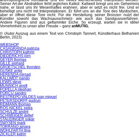
Seiner Art der Abstraktion fehlt jegliches Kalkül. Kallweit bringt uns ein Geheimnis
nahe, er lässt uns ihr Wesenhaftes erahnen, aber er setzt es nicht frei. Und er
behelligt uns nicht mit Interpretationen. Er führt uns an die Tore des Mystischen,
aber er öffnet diese Tore nicht. Für die Herstellung seiner Bronzen nutzt der
Künstler sowohl das Wachsausschmelz- wie auch das Sandgussverfahren.
Andere Figuren sind aus geflammter Eiche. So erzeugt, warten sie in stiller
Vornehmheit zu unser aller Freude – ganz
anMUTIG
.
© (Autor Auszug aus einem Text von Christoph Tannert, Künstlerhaus Bethanien
Berlin, 2023)
Navigation
WEBSHOP
überspringen
CASAGRANDA patrizia
CHRISTOPH kathrin
DIEDERICHS jörn
GEYER thomas
GILLE sighard
GROETSCHEL thorsten
GUSKE antje
HERENDA mirsad
KALLWEIT nando
LEWIS steve
MÜNNICH anett
POPELLA stephan
PORCU sandro
RESTREPO VALDES juan miguel
PETERSDORFF gudrun
REIMANN thomas
RÖS-NICKEL petra
SCHULZE andrè
SCHWEIGER detlef
STAUDINGER oskar
SWYSEN mark
TORRANO ainara
WOHLFARTH tina
ZICKLER katrin