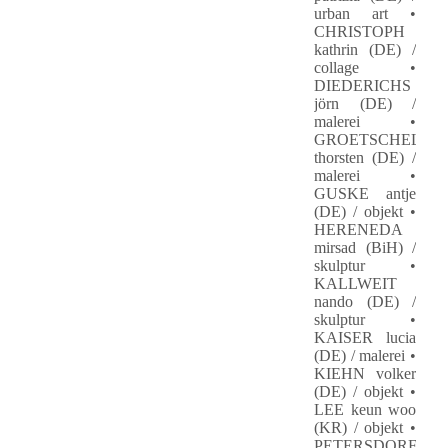
urban art •
CHRISTOPH
kathrin (DE) /
collage •
DIEDERICHS
jörn (DE) /
malerei •
GROETSCHEL
thorsten (DE) /
malerei •
GUSKE antje
(DE) / objekt •
HERENEDA
mirsad (BiH) /
skulptur •
KALLWEIT
nando (DE) /
skulptur •
KAISER lucia
(DE) / malerei •
KIEHN volker
(DE) / objekt •
LEE keun woo
(KR) / objekt •
PETERSDORFF