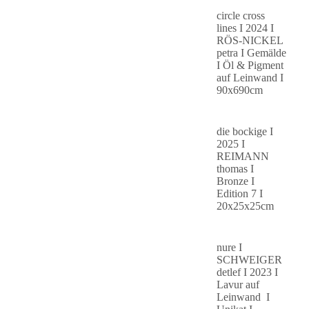
circle cross
lines I 2024 I
RÖS-NICKEL
petra I Gemälde
I Öl & Pigment
auf Leinwand I
90x690cm
die bockige I
2025 I
REIMANN
thomas I
Bronze I
Edition 7 I
20x25x25cm
nure I
SCHWEIGER
detlef I 2023 I
Lavur auf
Leinwand I