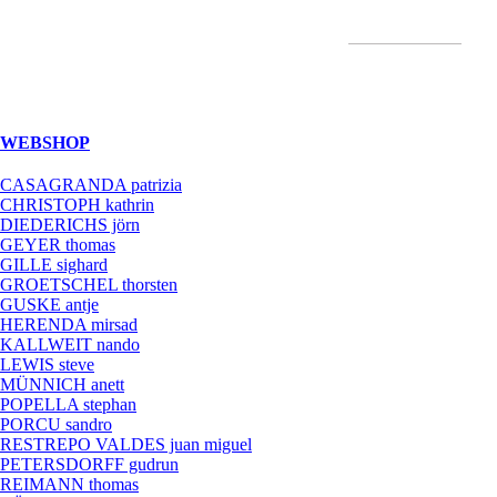
Navigation
WEBSHOP
überspringen
CASAGRANDA patrizia
CHRISTOPH kathrin
DIEDERICHS jörn
GEYER thomas
GILLE sighard
GROETSCHEL thorsten
GUSKE antje
HERENDA mirsad
KALLWEIT nando
LEWIS steve
MÜNNICH anett
POPELLA stephan
PORCU sandro
RESTREPO VALDES juan miguel
PETERSDORFF gudrun
REIMANN thomas