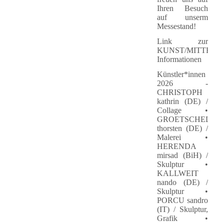
Ihren Besuch
auf unserm
Messestand!
Link zur
KUNST/MITTE
Informationen
Künstler*innen
2026 -
CHRISTOPH
kathrin (DE) /
Collage •
GROETSCHEL
thorsten (DE) /
Malerei •
HERENDA
mirsad (BiH) /
Skulptur •
KALLWEIT
nando (DE) /
Skulptur •
PORCU sandro
(IT) / Skulptur,
Grafik •