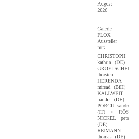
August
2026
:
Galerie
FLOX
Aussteller
mit:
CHRISTOPH
kathrin (DE) •
GROETSCHEL
thorsten •
HERENDA
mirsad (BiH) •
KALLWEIT
nando (DE) •
PORCU sandro
(IT) • RÖS-
NICKEL petra
(DE) •
REIMANN
thomas (DE) •