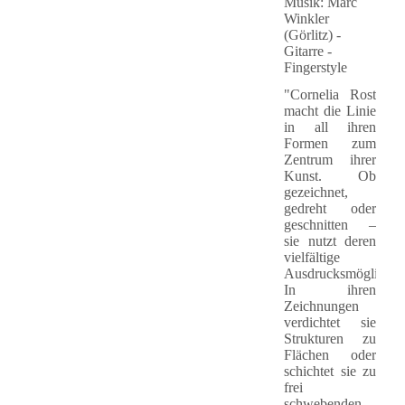
Musik: Marc
Winkler
(Görlitz) -
Gitarre -
Fingerstyle
"Cornelia Rost
macht die Linie
in all ihren
Formen zum
Zentrum ihrer
Kunst. Ob
gezeichnet,
gedreht oder
geschnitten –
sie nutzt deren
vielfältige
Ausdrucksmöglichkei
In ihren
Zeichnungen
verdichtet sie
Strukturen zu
Flächen oder
schichtet sie zu
frei
schwebenden,