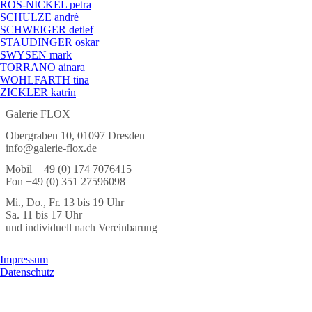
RÖS-NICKEL petra
SCHULZE andrè
SCHWEIGER detlef
STAUDINGER oskar
SWYSEN mark
TORRANO ainara
WOHLFARTH tina
ZICKLER katrin
Galerie FLOX
Obergraben 10, 01097 Dresden
info@galerie-flox.de
Mobil + 49 (0) 174 7076415
Fon +49 (0) 351 27596098
Mi., Do., Fr. 13 bis 19 Uhr
Sa. 11 bis 17 Uhr
und individuell nach Vereinbarung
Navigation
Impressum
überspringen
Datenschutz