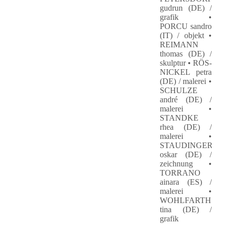
gudrun (DE) /
grafik •
PORCU sandro
(IT) / objekt •
REIMANN
thomas (DE) /
skulptur • RÖS-
NICKEL petra
(DE) / malerei •
SCHULZE
andré (DE) /
malerei •
STANDKE
rhea (DE) /
malerei •
STAUDINGER
oskar (DE) /
zeichnung •
TORRANO
ainara (ES) /
malerei •
WOHLFARTH
tina (DE) /
grafik