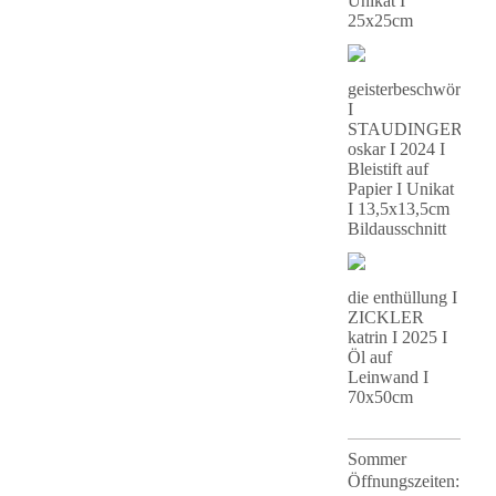
Unikat I
25x25cm
geisterbeschwörung
I
STAUDINGER
oskar I 2024 I
Bleistift auf
Papier I Unikat
I 13,5x13,5cm
Bildausschnitt
die enthüllung I
ZICKLER
katrin I 2025 I
Öl auf
Leinwand I
70x50cm
Sommer
Öffnungszeiten
: