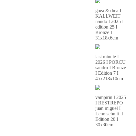
gaea & rhea I
KALLWEIT
nando I 2025 I
edition 25 I
Bronze I
31x18x6cm
last minute I
2026 I PORCU
sandro I Bronze
I Edition 7 I
45x218x10cm
vampirin I 2025
I RESTREPO
juan miguel I
Lenolschnitt I
Edition 20 I
30x30cm